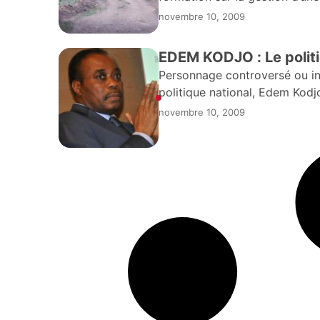
Koutamakou dans la préfectu
novembre 10, 2009
EDEM KODJO : Le politiq
Personnage controversé ou inc
politique national, Edem Kodjo
peut-être un rare cas d’être à
novembre 10, 2009