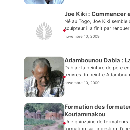
Joe Kiki : Commencer es
Né au Togo, Joe Kiki semble a
sculpteur il a finit par renou
novembre 10, 2009
Adambounou Dabla : La 
Dabla : la peinture de père en 
œuvres du peintre Adambounou 
novembre 10, 2009
Formation des formateu
Koutammakou
Une quinzaine de formateurs
formation sur la gestion d’un