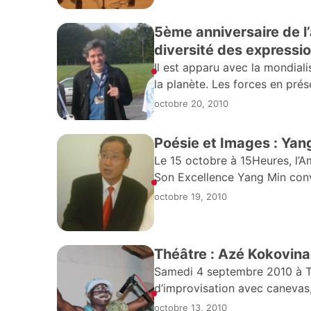
5ème anniversaire de l
diversité des expression
Il est apparu avec la mondiali
la planète. Les forces en prése
octobre 20, 2010
Poésie et Images : Yan
Le 15 octobre à 15Heures, l’
Son Excellence Yang Min convi
nombreux invités à la salle
octobre 19, 2010
Théâtre : Azé Kokovina
Samedi 4 septembre 2010 à To
d’improvisation avec canevas,
avec la compagnie d’un des 
octobre 13, 2010