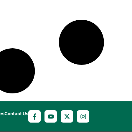
es
Contact Us