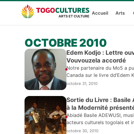
Accueil
Arts
OCTOBRE 2010
Edem Kodjo : Lettre ou
Vouvouzela accordé
Notre partenaire du Mo5 a pub
Canada sur le livre dd’Edem Ko
octobre 31, 2010
Sortie du Livre : Basil
Abiadé Basile ADEWUSI, music
acteurs culturels togolais et
des Artistes Musiciens) et ac
octobre 30, 2010