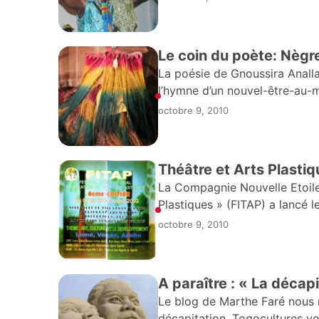
Le coin du poète: Nègr
La poésie de Gnoussira Analla
l’hymne d’un nouvel-être-au-m
l’unique chemin qui conduise
octobre 9, 2010
Théâtre et Arts Plasti
La Compagnie Nouvelle Etoile c
Plastiques » (FITAP) a lancé 
octobre 9, 2010
A paraître : « La décap
Le blog de Marthe Faré nous 
décapitation. Togocultures v