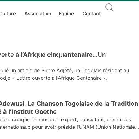
Culture
Association
Equipe
Contact
verte à l’Afrique cinquantenaire…Un
lié un article de Pierre Adjété, un Togolais résident au
djo « Lettre ouverte à l’Afrique Centenaire ».
e Adewusi, La Chanson Togolaise de la Tradition
à la Modernité présenté à l’Institut Goethe
ien, critique de musique, expert, consultant, connu des
 internationaux pour avoir présidé l’UNAM (Union Nationale
tuel président du SARIAC