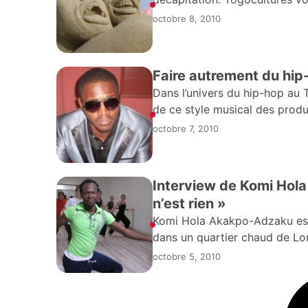
octobre 8, 2010
Faire autrement du hip
Dans l’univers du hip-hop au T
de ce style musical des produ
Tchala plus connu
octobre 7, 2010
Interview de Komi Hol
n’est rien »
Komi Hola Akakpo-Adzaku est
dans un quartier chaud de Lo
profession de danseur en
octobre 5, 2010