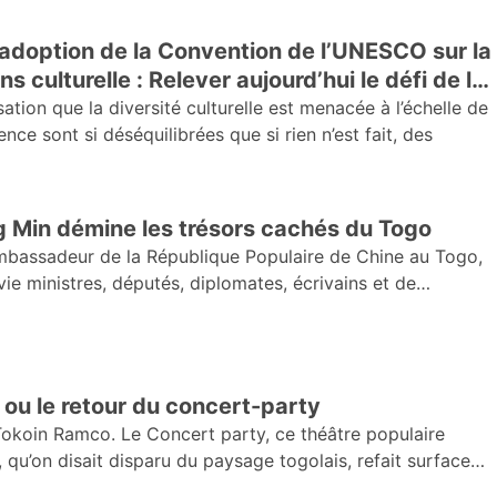
’adoption de la Convention de l’UNESCO sur la
s culturelle : Relever aujourd’hui le défi de la
protection et de la promotion de la diversité culturelle
sation que la diversité culturelle est menacée à l’échelle de
nce sont si déséquilibrées que si rien n’est fait, des
g Min démine les trésors cachés du Togo
Ambassadeur de la République Populaire de Chine au Togo,
e ministres, députés, diplomates, écrivains et de
 ou le retour du concert-party
koin Ramco. Le Concert party, ce théâtre populaire
 qu’on disait disparu du paysage togolais, refait surface
comédiens