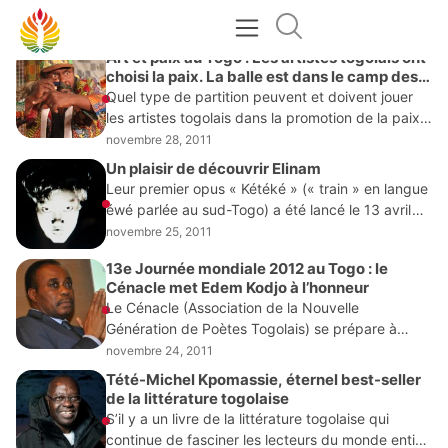
NOVEMBRE 2011
Art et paix au Togo : Les artistes togolais ont
choisi la paix. La balle est dans le camp des
politiques
Quel type de partition peuvent et doivent jouer
les artistes togolais dans la promotion de la paix
dans leur pays ou dans le monde, tout en
novembre 28, 2011
gagnant bien leur vie
Un plaisir de découvrir Elinam
Leur premier opus « Kétéké » (« train » en langue
éwé parlée au sud-Togo) a été lancé le 13 avril
dernier à Lomé, mais est en cours de réédition
novembre 25, 2011
13e Journée mondiale 2012 au Togo : le
Cénacle met Edem Kodjo à l’honneur
Le Cénacle (Association de la Nouvelle
Génération de Poètes Togolais) se prépare à
célébrer la « 13ème Journée Mondiale de la
novembre 24, 2011
Poésie ». Depuis 1999, chaque 21 mars retient
Tété-Michel Kpomassie, éternel best-seller
particulièrement
de la littérature togolaise
S’il y a un livre de la littérature togolaise qui
continue de fasciner les lecteurs du monde entier,