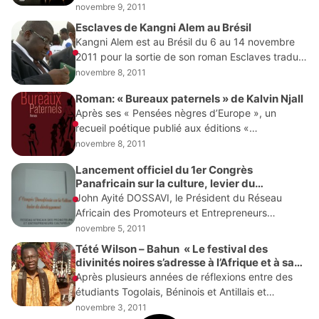
années, de jeunes africains s’organisent pour
novembre 9, 2011
créer des héros noirs qui répondent aux attentes
Esclaves de Kangni Alem au Brésil
de leur public. A Lomé,
Kangni Alem est au Brésil du 6 au 14 novembre
2011 pour la sortie de son roman Esclaves traduit
en portugais. Il présentera son roman dans
novembre 8, 2011
quatre villes brésiliennes (Porto
Roman: « Bureaux paternels » de Kalvin Njall
Après ses « Pensées nègres d’Europe », un
recueil poétique publié aux éditions «
Thélès/Elzévir » en septembre 2008, le Belgo-
novembre 8, 2011
togolais Kalvin Soiresse Njall vient de faire publier
Lancement officiel du 1er Congrès
son premier
Panafricain sur la culture, levier du
développement
John Ayité DOSSAVI, le Président du Réseau
Africain des Promoteurs et Entrepreneurs
Culturels (RAPEC) a animé le jeudi 27 octobre
novembre 5, 2011
2011 à l’Institut Français de Lomé la conférence
Tété Wilson – Bahun ‎ « Le festival des
annonçant la
divinités noires s’adresse à l’Afrique et à sa
diaspora des Amériques »
Après plusieurs années de réflexions entre des
étudiants Togolais, Béninois et Antillais et
Français, à Poitiers, tous passionnés de culture
novembre 3, 2011