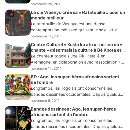
c’est bien le récit de voyage « L’Africain du
novembre 20, 2011
Groenland », de
La cie Woenyo crée sa « Ratatouille » pour un
monde meilleur
La ratatouille de Woenyo est une danse
contemporaine métissée qui sent le soleil et la
lumière. Elle a été mijotée pendant deux semaines
novembre 14, 2011
par le chorégraphe togolais Kikan Ayigah résident
Centre Culturel « Koklo ku ato » : un lieu où «
chante » désormais la culture à Bè Kpota et
Atiégou
Le chanteur togolais Joe Kiki installé en
Allemagne, en collaboration avec l’association «
Für Alle Dekawowo » vient de doter le quartier de
novembre 14, 2011
Bè Kpota et Atiégou d’un centre culturel
BD : Ago, les super-héros africains sortent
de l’ombre
Longtemps, les Togolais ont consommé les
bandes dessinées occidentales. Depuis quelques
années, de jeunes africains s’organisent pour
novembre 9, 2011
créer des héros noirs qui répondent aux attentes
Bandes dessinées : Ago, les super-héros
de leur public. A Lomé,
africains sortent de l’ombre
Longtemps, les Togolais ont consommé les
bandes dessinées occidentales. Depuis quelques