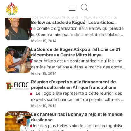
FÉVRIER 19, 2014
Concert du 40ème anniversaire de Bella
Bellow au stade de Kégué : Les artistes
réclament encore leurs cachets
Le comité d’organisation Bella Bellow qui préside
le 40ème anniversaire de la mort de la célèbre
chanteuse a reçu un soutien moral et financier de
février 19, 2014
la présidence de la République
La Source de Roger Atikpo à l’affiche ce 21
décembre au Centre Mitro Nunya
Roger Atikpo est un conteur africain qui fait une
carrière internationale dans le monde des contes
et du théâtre, et d’incessants allers-retour avec
février 19, 2014
l’Afrique, sa terre natale, sa source d’inspiration,
Réunion d’experts sur le financement de
projets culturels en Afrique francophone
Le Togo a été représenté à cette réunion des
experts sur le financement de projets culturels en
Afrique Noire qui s’est déroulé du 17 au 18
février 19, 2014
décembre 2013
Le chanteur Itadi Bonney a rejoint le monde
du silence
Une des plus belles voix de la chanson togolaise.