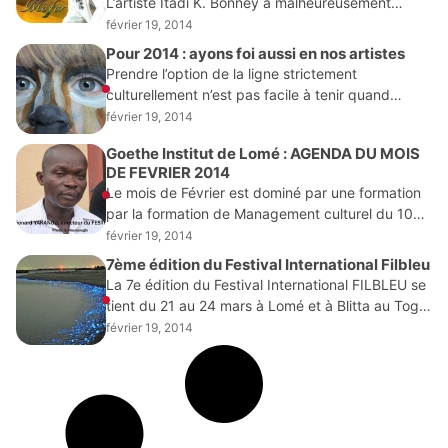
L’artiste Itadi K. Bonney a malheureusement
quitté la scène musicale le 10 novembre 2013
février 19, 2014
des suites d’une longue maladie. L’affreuse
Pour 2014 : ayons foi aussi en nos artistes
nouvelle
Prendre l’option de la ligne strictement
culturellement n’est pas facile à tenir quand
l’actualité politique reste la seule à déchirer le
février 19, 2014
monde et notre pays en particulier. Etre
Goethe Institut de Lomé : AGENDA DU MOIS
strictement au
DE FEVRIER 2014
Le mois de Février est dominé par une formation
par la formation de Management culturel du 10
au 21 février. Il sera encadré par Léonard
février 19, 2014
Yakanou, directeur du Festhef. Théâtre,
7ème édition du Festival International Filbleu
La 7e édition du Festival International FILBLEU se
tient du 21 au 24 mars à Lomé et à Blitta au Togo.
Depuis les indépendances, de nombreuses
février 19, 2014
productions jalonnent l’histoire de