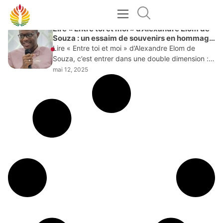
MAI 12, 2025
Lire « Entre toi et moi » d’Alexandre Elom de
Souza : un essaim de souvenirs en hommage
à la mère
Lire « Entre toi et moi » d’Alexandre Elom de
Souza, c’est entrer dans une double dimension :
celle du monde des vivants, fait de joies, de
mai 12, 2025
blessures, d’accidents de