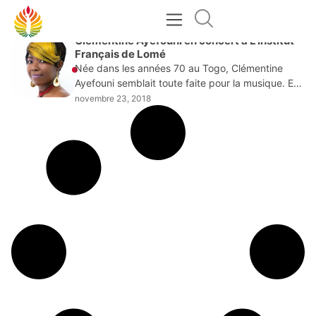
NOVEMBRE 23, 2018
Clémentine Ayefouni en concert à L’Institut
Français de Lomé
Née dans les années 70 au Togo, Clémentine
Ayefouni semblait toute faite pour la musique. En
tout cas, elle en a fait une passion dès son plus
novembre 23, 2018
jeune âge. Ainsi,