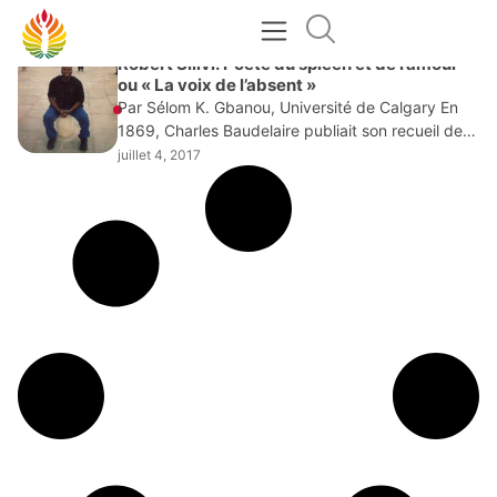
JUILLET 4, 2017
Robert Silivi: Poète du spleen et de l’amour
ou « La voix de l’absent »
Par Sélom K. Gbanou, Université de Calgary En
1869, Charles Baudelaire publiait son recueil de
poèmes Le Spleen de Paris. Dans la préface-
juillet 4, 2017
dédicace adressée au ponte des lettres de
l’époque