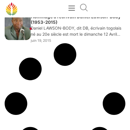
JUIN 19, 2015
Hommage à l’écrivain Daniel Lawson-Body
(1953-2015)
Daniel LAWSON-BODY, dit DB, écrivain togolais
né au 20e siècle est mort le dimanche 12 Avril
2015. Son dernier roman, paru aux éditions Haho
juin 19, 2015
(une maison d’édition factice, dont je