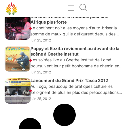
JUIN 25, 2012
Béhanzin chante la tradition pour une
Afrique plus forte
Le continent noir a les moyens d’auto-briser la
somme de maux qui le défigurent depuis des
décennies, si et seulement si il se remet lui-même
juin 25, 2012
en cause. C’est ce qui
Poppy et Kezita reviennent au devant de la
scène à Goethe Institut
Les soirées live au Goethe Institut de Lomé
poursuivent leur petit bonhomme de chemin en
2012. Small Poppy et Kezita, deux artistes qui
juin 25, 2012
s’investissent très peu dans des concerts solo
Lancement du Grand Prix Tasso 2012
Au Togo, beaucoup de pratiques culturelles
s’éloignent de plus en plus des préoccupations
des jeunes. Cette situation rejaillit sur la création,
juin 25, 2012
l’animation et les fréquentations culturelles à la
base, le