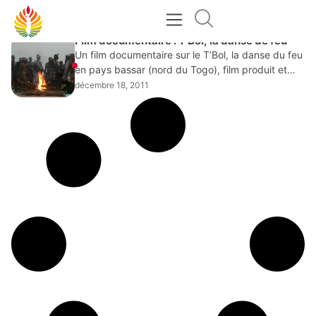
DÉCEMBRE 18, 2011
Film documentaire : T’Bol, la danse de feu
Un film documentaire sur le T’Bol, la danse du feu
en pays bassar (nord du Togo), film produit et
réalisé par le Centre Régional d’Action Culturelle
décembre 18, 2011
(CRAC), centre de formation