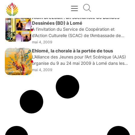
MAI 4, 2009
Alain Brezault : un scénariste de Bandes
Dessinées (BD) à Lomé
A l’invitation du Service de Coopération et
d’Action Culturelle (SCAC) de l’Ambassade de
France à Lomé, l’écrivain français de polar et
mai 4, 2009
scénariste de BD Alain Brezault, séjournera à
Ehlomé, la chorale à la portée de tous
Lomé du
L’Alliance des Jeunes pour l’Art Scénique (AJAS)
organise du 9 au 24 mai 2009 à Lomé dans les
centres culturels, l’Université de Lomé et dans les
mai 4, 2009
établissements scolaires la deuxième