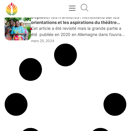
MARS 25, 2024
Déplacer les frontières : Réflexions sur les
orientations et les aspirations du théâtre
togolais Par Gaëtan Noussouglo
Cet article a été revisité mais la grande partie a
été publiée en 2020 en Allemagne dans l’ouvrage
Théâtre en Afrique II Rencontre autour de
mars 25, 2024
pratiques théâtrales sous la direction