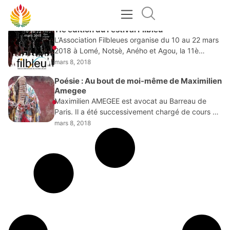
MARS 8, 2018
11e édition du Festival Filbleu
L’Association Filbleues organise du 10 au 22 mars
2018 à Lomé, Notsè, Aného et Agou, la 11è
édition du Festival Filbleu (festival international les
mars 8, 2018
lucioles bleues) consacré au thème :
Poésie : Au bout de moi-même de Maximilien
Amegee
Maximilien AMEGEE est avocat au Barreau de
Paris. Il a été successivement chargé de cours à
la faculté de Droit et sciences politiques de
mars 8, 2018
l’Université Paris X, puis de Paris