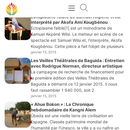
JANVIER 15, 2015
Ectoplasme faible de Samuel Akpene Wilsi
interprété par Akofa Ami Kougbénou
Ectoplasme faible[1] est un monodrame de
Samuel Akpéné Wilsi. Le metteur en scène de ce
spectacle est Samuel Wilsi et, l’interprète, Akofa
Kougbénou. Cette pièce a fait l’objet de plusieurs
janvier 15, 2015
Les Veilles Théâtrales de Baguida : Entretien
avec Rodrigue Norman, directeur artistique
La campagne de recherche de financement pour
la première édition des Veilles Théâtrales de
Baguida a démarré ce 12 janvier 2015. Il nous
faut rassembler 1 640 000, soit 2
janvier 15, 2015
« Ahue Bokon » : La Chronique
hebdomadaire de Kangni Alem
Úbeda est une vieille terre de civilisation en
Espagne. Classée patrimoine mondial de
l’humanité par l’Unesco, la ville y a vu naître un