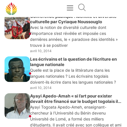
AVRIL 10, 2014
Conférence publique : Identité et diversité
culturelle par Cyriaque Noussouglo
Avec la notion de diversité culturelle dont
l’importance s’est révélée et imposée ces
dernières années, le « paradoxe des identités »
trouve à se positiver
avril 10, 2014
Les écrivains et la question de l’écriture en
langue nationale
Quelle est la place de la littérature dans les
langues nationales ? Les écrivains togolais
doivent-ils écrire dans les langues nationales ?
avril 10, 2014
Ayayi Apedo-Amah « si l’art pour exister
devait être financé sur le budget togolais il
n’existerait pas d’art au Togo »
Ayayi Togoata Apedo-Ameh, enseignant-
chercheur à l’Université du Bénin devenu
Université de Lomé, a formé des milliers
d’étudiants. Il avait créé avec son collègue et ami