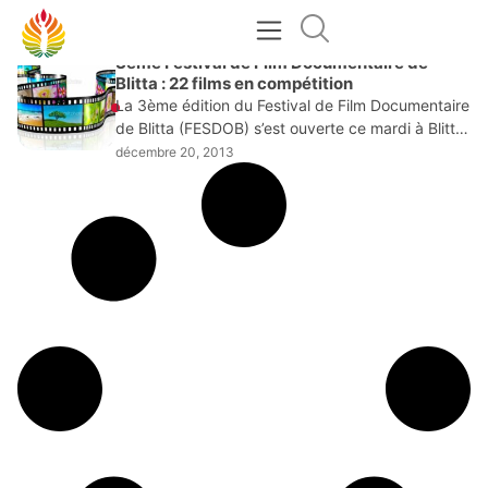
DÉCEMBRE 20, 2013
3ème Festival de Film Documentaire de
Blitta : 22 films en compétition
La 3ème édition du Festival de Film Documentaire
de Blitta (FESDOB) s’est ouverte ce mardi à Blitta,
une ville située à 260 km environ de Lomé sur la
décembre 20, 2013
route nationale