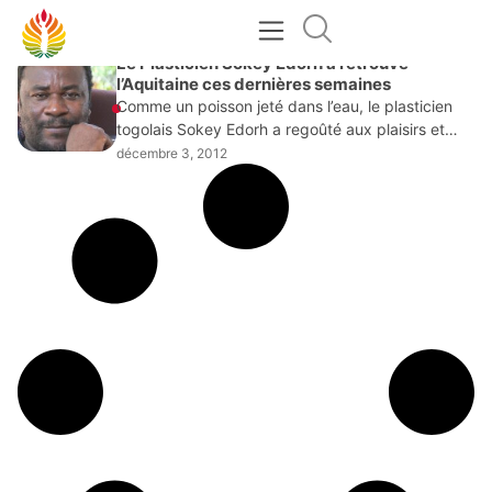
DÉCEMBRE 3, 2012
Le Plasticien Sokey Edorh a retrouvé
l’Aquitaine ces dernières semaines
Comme un poisson jeté dans l’eau, le plasticien
togolais Sokey Edorh a regoûté aux plaisirs et
joies artistiques en Aquitaine (Sud-ouest de la
décembre 3, 2012
France) dans le cadre d’un séjour de