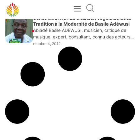
OCTOBRE 4, 2012
Sortie du Livre : La Chanson Togolaise de la
Tradition à la Modernité de Basile Adéwusi
Abiadé Basile ADEWUSI, musicien, critique de
musique, expert, consultant, connu des acteurs
culturels togolais et internationaux pour avoir
octobre 4, 2012
présidé l’UNAM (Union Nationale des Artistes
Musiciens) et actuel président du SARIAC