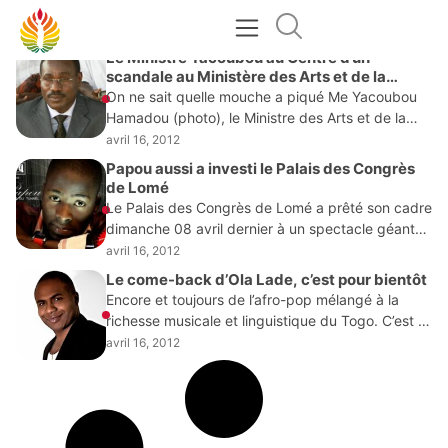
AVRIL 16, 2012
Le Ministre Yacoubou au Centre d’un
scandale au Ministère des Arts et de la
Culture
On ne sait quelle mouche a piqué Me Yacoubou
Hamadou (photo), le Ministre des Arts et de la
Culture du Togo. On ne finira pas si tôt de
avril 16, 2012
s’interroger sur
Papou aussi a investi le Palais des Congrès
de Lomé
Le Palais des Congrès de Lomé a prêté son cadre
dimanche 08 avril dernier à un spectacle géant
qui a drainé une « horde » de spectateurs. L’ex
avril 16, 2012
sociétaire du
Le come-back d’Ola Lade, c’est pour bientôt
Encore et toujours de l’afro-pop mélangé à la
richesse musicale et linguistique du Togo. C’est la
ligne d’Ola Lade, chanteur togolais résidant en
avril 16, 2012
Allemagne qui annonce un retour discographique
dans