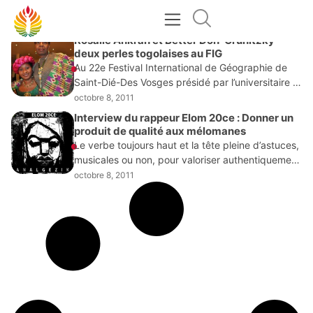
OCTOBRE 8, 2011
Rosalie Ankrah et Better Doh-Grunitzky
deux perles togolaises au FIG
Au 22e Festival International de Géographie de
Saint-Dié-Des Vosges présidé par l’universitaire et
ancien premier ministre Edem Kodjo, le Togo est à
octobre 8, 2011
l’honneur. Ainsi, dans le salon de la gastronomie
Interview du rappeur Elom 20ce : Donner un
produit de qualité aux mélomanes
Le verbe toujours haut et la tête pleine d’astuces,
musicales ou non, pour valoriser authentiquement
l’Afrique, Elom 20ce, jeune rappeur togolais,
octobre 8, 2011
architecte de plusieurs concepts originaux dans
l’univers du hip-hop