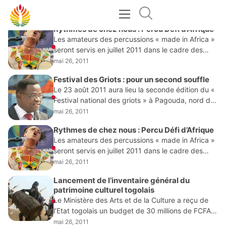
MAI 26, 2011
Rythmes de chez nous : Percu Défi d’Afrique
Les amateurs des percussions « made in Africa »
seront servis en juillet 2011 dans le cadre des
résidences qui seront animées par l’Association «
mai 26, 2011
Percu Défi d’Afrique ». 15
Festival des Griots : pour un second souffle
Le 23 août 2011 aura lieu la seconde édition du «
Festival national des griots » à Pagouda, nord du
Togo. L’objectif de l’an 2 de cette manifestation
mai 26, 2011
culturelle est
Rythmes de chez nous : Percu Défi d’Afrique
Les amateurs des percussions « made in Africa »
seront servis en juillet 2011 dans le cadre des
résidences qui seront animées par l’Association «
mai 26, 2011
Percu Défi d’Afrique ». 15
Lancement de l’inventaire général du
patrimoine culturel togolais
Le Ministère des Arts et de la Culture a reçu de
l’Etat togolais un budget de 30 millions de FCFA
(soit 45.735 euros) pour procéder au cours de
mai 26, 2011