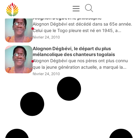
FÉVRIER 24, 2010
Alognon Dégbévi le philosophe
Alognon Dégbévi est décédé dans sa 65e année.
Celui que le Togo pleure est né en 1945, a
fréquenté à l’Ecole Primaire d’Afagnagan où il a
février 24, 2010
obtenu le diplôme de
Alognon Dégbévi, le départ du plus
mélancolique des chanteurs togolais
Alognon Dégbévi que nos pères ont plus connu
que la jeune génération actuelle, a marqué la
chanson togolaise et toute une génération par
février 24, 2010
ses airs mélancoliques arrachés à une guitare