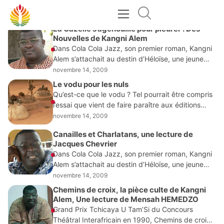
NOVEMBRE 14, 2009
La Gazelle s’agenouille pour pleurer : Des
Nouvelles de Kangni Alem
Dans Cola Cola Jazz, son premier roman, Kangni
Alem s’attachait au destin d’Héloïse, une jeune
métisse, qui décidait de partir en Afrique afin de
novembre 14, 2009
retrouver son père dont elle ne
Le vodu pour les nuls
Qu’est-ce que le vodu ? Tel pourrait être compris
l’essai que vient de faire paraître aux éditions
Anibwe (France), le Togolais Basile Goudabla
novembre 14, 2009
Kligueh. «Le Vodu expliqué à mon voisin
Canailles et Charlatans, une lecture de
Jacques Chevrier
Dans Cola Cola Jazz, son premier roman, Kangni
Alem s’attachait au destin d’Héloïse, une jeune
métisse, qui décidait de partir en Afrique afin de
novembre 14, 2009
retrouver son père dont elle ne
Chemins de croix, la pièce culte de Kangni
Alem, Une lecture de Mensah HEMEDZO
Grand Prix Tchicaya U Tam’Si du Concours
Théâtral Interafricain en 1990, Chemins de croix