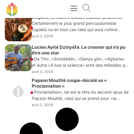
AVRIL 3, 2009
Mépoté, le nouvel album Master Drummer
Certainement le plus grand percussionniste
togolais ou en tout cas celui qui aura cultivé
l’expression musicale par la percussion le plus loin
avril 3, 2009
possible, Master Drummer, de son vrai nom,
Lucien Ayité Dzinyéfa: Le crooner qui n’a pu
Sylvester
être une star
«Da Titi», «Srondédé», «Ganya glo», «Agbana»
et autre «A bas la science» sont des mélodies qui
font partie intégrante de sa captivante
avril 3, 2009
discographie. Des chansons bien souvent
Papson Moutité coupe-décalé sa «
programmées sur les
Proclamation »
«Proclamation», tel est le titre du second opus de
Papson Moutité, celui qui se prend pour «le
représentant de la musique ivoirienne au Togo».
avril 3, 2009
Ambassadeur du couper-décaler, il l’est en