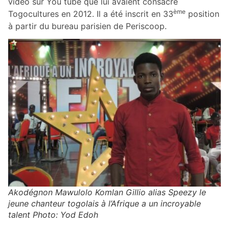
vidéo sur You tube que lui avaient consacré
ème
Togocultures en 2012. Il a été inscrit en 33
position
à partir du bureau parisien de Periscoop.
Akodégnon Mawulolo Komlan Gillio alias Speezy le
jeune chanteur togolais à l’Afrique a un incroyable
talent Photo: Yod Edoh