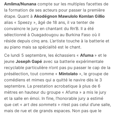
Amlima/Nunana
compte sur les multiples facettes de
la formation de ses acteurs pour passer la première
étape. Quant à
Akodégnon Mawulolo Komlan Gillio
alias « Speezy », âgé de 18 ans, il va tenter de
convaincre le jury en chantant du Rn’B. Il a été
sélectionné à Ouagadougou au Burkina Faso où il
réside depuis cinq ans. L’artiste touche à la batterie et
au piano mais sa spécialité est le chant.
Ce lundi 5 septembre, les échassiers «
Afuma
» et le
jeune
Joseph Gapé
avec sa batterie expérimentale
recyclable particulière n’ont pas pu passer le cap de la
présélection, tout comme «
Mintolato
», le groupe de
comédiens et mimes qui a quitté le navire dès le 3
septembre. La prestation acrobatique à plus de 6
mètres en hauteur du groupe « Afuma » a mis le jury
et la salle en émoi. In fine, l’honorable jury a estimé
que cet «
art des sommets
» n’est pas celui d’une salle,
mais de rue et de grands espaces. Non pas que le