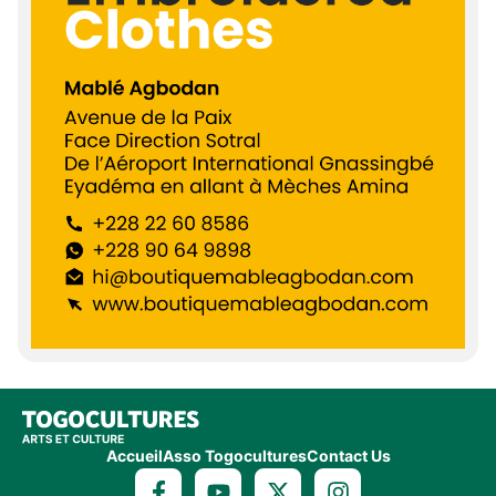
Accueil
Asso Togocultures
Contact Us