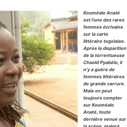
Kouméalo Anaté
est l’une des rares
femmes écrivains
sur la carte
littéraire togolaise.
Après la disparition
de la torrentueuse
Chaold Pyabélo, il
n’y a guère de
femmes littéraires
de grande carrure.
Mais on peut
toujours compter
sur Kouméalo
Anaté, toute
dernière venue sur
la scène, malgré