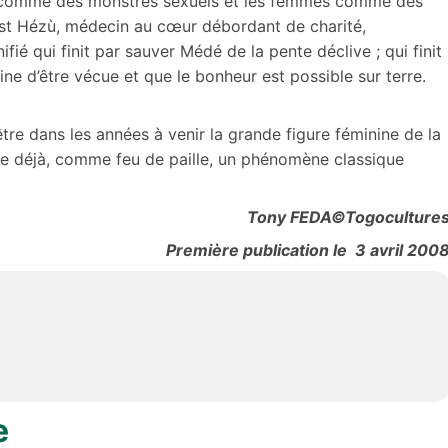
 comme des monstres sexuels et les femmes comme des
est Hézù, médecin au cœur débordant de charité,
fié qui finit par sauver Médé de la pente déclive ; qui finit
ne d’être vécue et que le bonheur est possible sur terre.
re dans les années à venir la grande figure féminine de la
mpe déjà, comme feu de paille, un phénomène classique
Tony FEDA©Togoculture
Première publication le 3 avril 200
e