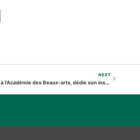
NEXT
Ousmane Sow, premier Noir à l’Académie des Beaux-arts, dédie son installation à l’Afrique et à Mandela