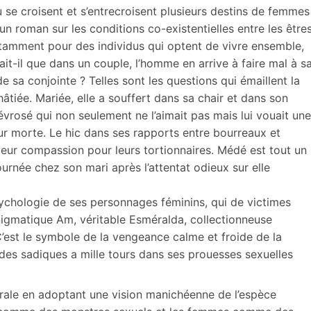
ù se croisent et s’entrecroisent plusieurs destins de femmes
 un roman sur les conditions co-existentielles entre les être
tamment pour des individus qui optent de vivre ensemble,
it-il que dans un couple, l’homme en arrive à faire mal à s
 sa conjointe ? Telles sont les questions qui émaillent la
hâtiée. Mariée, elle a souffert dans sa chair et dans son
vrosé qui non seulement ne l’aimait pas mais lui vouait une
pour morte. Le hic dans ses rapports entre bourreaux et
t leur compassion pour leurs tortionnaires. Médé est tout un
ournée chez son mari après l’attentat odieux sur elle
psychologie de ses personnages féminins, qui de victimes
énigmatique Am, véritable Esméralda, collectionneuse
 C’est le symbole de la vengeance calme et froide de la
es sadiques a mille tours dans ses prouesses sexuelles
urale en adoptant une vision manichéenne de l’espèce