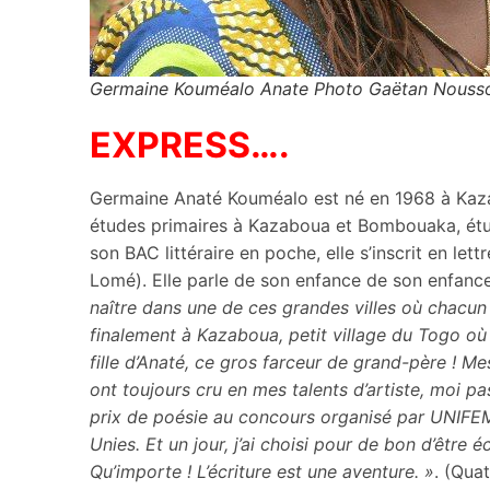
Germaine Kouméalo Anate Photo Gaëtan Nouss
EXPRESS….
Germaine Anaté Kouméalo est né en 1968 à Kazab
études primaires à Kazaboua et Bombouaka, ét
son BAC littéraire en poche, elle s’inscrit en let
Lomé). Elle parle de son enfance de son enfance
naître dans une de ces grandes villes où chacun 
finalement à Kazaboua, petit village du Togo où
fille d’Anaté, ce gros farceur de grand-père ! Me
ont toujours cru en mes talents d’artiste, moi pa
prix de poésie au concours organisé par UNIFEM-
Unies. Et un jour, j’ai choisi pour de bon d’être
Qu’importe ! L’écriture est une aventure. »
. (Qua