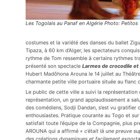
Les Togolais au Panaf en Algérie Photo: Petitos
costumes et la variété des danses du ballet Zigu
Tipaza, à 60 km d’Alger, les spectateurs conquis
rythme de Tom ressemble à certains rythmes trad
présenté son spectacle
Larmes de crocodile et
Hubert Madôhona Arouna le 14 juillet au Théâtre
charmante petite ville portuaire située au flanc
Le public de cette ville a suivi la représentation 
représentation, un grand applaudissement a salué
des comédiens, Sodji Dandan, s’est vu gratifier 
enthousiastes. Pratique courante au Togo et sur 
satisfait toute l’équipe de la Compagnie, plus 
AROUNA qui a affirmé «
c’était là une preuve s
des créations dynamiques et facilement export