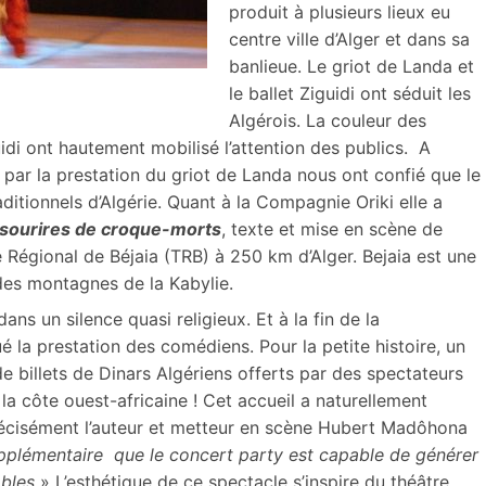
produit à plusieurs lieux eu
centre ville d’Alger et dans sa
banlieue. Le griot de Landa et
le ballet Ziguidi ont séduit les
Algérois. La couleur des
idi ont hautement mobilisé l’attention des publics. A
 par la prestation du griot de Landa nous ont confié que le
itionnels d’Algérie. Quant à la Compagnie Oriki elle a
 sourires de croque-morts
, texte et mise en scène de
 Régional de Béjaia (TRB) à 250 km d’Alger. Bejaia est une
 des montagnes de la Kabylie.
dans un silence quasi religieux. Et à la fin de la
 la prestation des comédiens. Pour la petite histoire, un
de billets de Dinars Algériens offerts par des spectateurs
la côte ouest-africaine ! Cet accueil a naturellement
précisément l’auteur et metteur en scène Hubert Madôhona
upplémentaire que le concert party est capable de générer
ables
» L’esthétique de ce spectacle s’inspire du théâtre