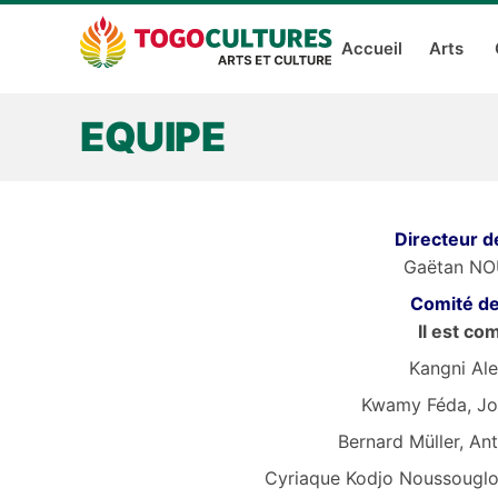
Accueil
Arts
EQUIPE
Directeur d
Gaëtan N
Comité de
Il est co
Kangni Ale
Kwamy Féda, Jou
Bernard Müller, An
Cyriaque Kodjo Noussouglo,