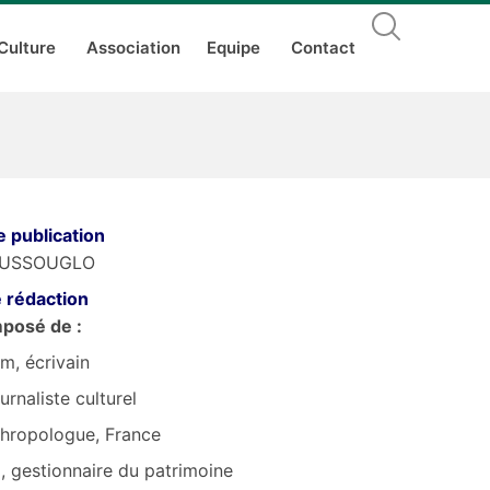
Culture
Association
Equipe
Contact
e publication
OUSSOUGLO
 rédaction
mposé de :
m, écrivain
rnaliste culturel
thropologue, France
 gestionnaire du patrimoine