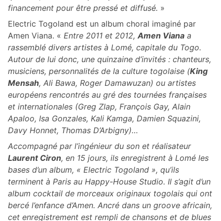
financement pour être pressé et diffusé.
»
Electric Togoland est un album choral imaginé par
Amen Viana. «
Entre 2011 et 2012,
Amen Viana
a
rassemblé divers artistes à Lomé, capitale du Togo.
Autour de lui donc, une quinzaine d’invités : chanteurs,
musiciens, personnalités de la culture togolaise (
King
Mensah
, Ali Bawa, Roger Damawuzan) ou artistes
européens rencontrés au gré des tournées françaises
et internationales (Greg Zlap, François Gay, Alain
Apaloo, Isa Gonzales, Kali Kamga, Damien Squazini,
Davy Honnet, Thomas D’Arbigny)…
Accompagné par l’ingénieur du son et réalisateur
Laurent Ciron
, en 15 jours, ils enregistrent à Lomé les
bases d’un album, « Electric Togoland », qu’ils
terminent à Paris au Happy-House Studio. Il s’agit d’un
album cocktail de morceaux originaux togolais qui ont
bercé l’enfance d’Amen. Ancré dans un groove africain,
cet enregistrement est rempli de chansons et de blues