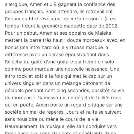
allergique, Amen et J.B gagnent la confiance des
groupes français. Sans attendre, ils retravaillent
l’album au titre révélateur de « Gamessou » (Il est
temps !) dont la première maquette date de 2002.
Pour un début, Amen et ses copains de Maleka
mettent la barre très haut : douze morceaux avec, en
bonus une intro hard où le virtuose marque la
différence avec un phrasé époustouflant dans
l’alléchante gaîté d’une guitare qui frémit en solo
comme pour marquer une nouvelle naissance. Une
intro rock et soft à la fois qui met le cap sur un
univers singulier dans un mélange détonant de
décibels pendant cent cinq secondes, aussitôt suivie
du morceau « Gamessou », un dégel de funk’n rock
où, en poète, Amen porte un regard critique sur une
société en mal de repères. Jours et nuits se suivent
sans nous dire où mène le cours de la vie.
Heureusement, la musique, elle sait conduire vers
l’ambiance aux sons stridents et pénétrants d’une