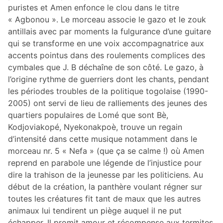
puristes et Amen enfonce le clou dans le titre
« Agbonou ». Le morceau associe le gazo et le zouk
antillais avec par moments la fulgurance d’une guitare
qui se transforme en une voix accompagnatrice aux
accents pointus dans des roulements complices des
cymbales que J. B déchaîne de son côté. Le gazo, à
l’origine rythme de guerriers dont les chants, pendant
les périodes troubles de la politique togolaise (1990-
2005) ont servi de lieu de ralliements des jeunes des
quartiers populaires de Lomé que sont Bè,
Kodjoviakopé, Nyekonakpoè, trouve un regain
d’intensité dans cette musique notamment dans le
morceau nr. 5 « Nefa » (que ça se calme !) où Amen
reprend en parabole une légende de l’injustice pour
dire la trahison de la jeunesse par les politiciens. Au
début de la création, la panthère voulant régner sur
toutes les créatures fit tant de maux que les autres
animaux lui tendirent un piège auquel il ne put
échapper. Il promit amour et récompense aux termites