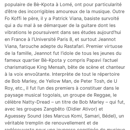
populaire de Bè-Kpota à Lomé, ont pour particularité
d’être des incorrigibles amoureux de la musique. Outre
Fo Koffi le père, il y a Patrick Viana, basiste survolté
qui a du mal à se démarquer de la guitare dont les
vibrations le poursuivent dans ses études aujourd’hui
en France à l’Université Paris 8, et surtout Jeannot
Viana, farouche adepte du Rastafari. Premier virtuose
de la famille, Jeannot fut l’idole de tous les jeunes du
fameux quartier Bè-Kpota y compris Papavi l’actuel
charismatique King Mensah, bête de scène et chanteur
à la voix envoûtante. Interprète de tout le répertoire
de Bob Marley, de Yellow Man, de Peter Tosh, de U
Roy, etc., il fut l’un des premiers à constituer dans le
paysage musical togolais, un groupe de Reggae, le
célèbre Natty-Dread – un titre de Bob Marley – qui fut,
avec les groupes Zangbêto (Didier Ativor) et
Aguessey Sound (des Marcus Komi, Samari, Bédel), un
véritable tremplin de renouvellement et de
redécouverte pour une jeunesse constipée de musique