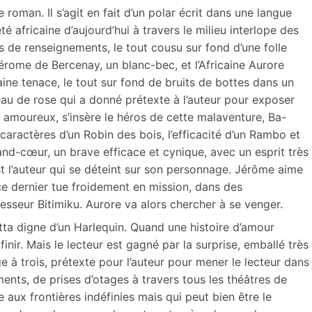
 roman. Il s’agit en fait d’un polar écrit dans une langue
té africaine d’aujourd’hui à travers le milieu interlope des
s de renseignements, le tout cousu sur fond d’une folle
érome de Bercenay, un blanc-bec, et l’Africaine Aurore
haine tenace, le tout sur fond de bruits de bottes dans un
l’eau de rose qui a donné prétexte à l’auteur pour exposer
 amoureux, s’insère le héros de cette malaventure, Ba-
 caractères d’un Robin des bois, l’efficacité d’un Rambo et
d-cœur, un brave efficace et cynique, avec un esprit très
est l’auteur qui se déteint sur son personnage. Jérôme aime
ce dernier tue froidement en mission, dans des
fesseur Bitimiku. Aurore va alors chercher à se venger.
ta digne d’un Harlequin. Quand une histoire d’amour
r. Mais le lecteur est gagné par la surprise, emballé très
ge à trois, prétexte pour l’auteur pour mener le lecteur dans
ents, de prises d’otages à travers tous les théâtres de
e aux frontières indéfinies mais qui peut bien être le