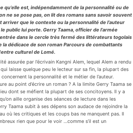
e qu’elle est, indépendamment de la personnalité ou de
ion ne se pose pas, on lit des romans sans savoir souvent
t arriver que le contexte ou la personnalité de l’auteur
e public lui porte. Gerry Taama, officier de l’armée
ntrée dans le cercle très fermé des littérateurs togolais
de la dédicace de son roman Parcours de combattants
Centre culturel de Lomé.
té assurée par l’écrivain Kangni Alem, lequel Alem a rendu
i laisse quelque peu le lecteur sur sa fin, la plupart des
 concernent la personnalité et le métier de l’auteur.
iture au point d’écrire un roman ? A la limite Gerry Taama se
eu dont se méfient la plupart de ses concitoyens. Il y a
qu’on aille organise des séances de lecture dans les
erry Taama subit à ses dépens son audace de rejoindre la
u où les critiques et les coups bas ne manquent pas. Il
nombreux rien que pour le voir …comme s’il est un