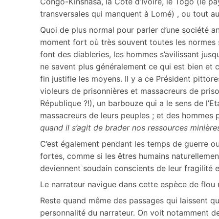
Congo-Kinshasa, la Côte d’Ivoire, le Togo (le p
transversales qui manquent à Lomé) , ou tout aut
Quoi de plus normal pour parler d’une société 
moment fort où très souvent toutes les normes 
font des diableries, les hommes s’avilissant jus
ne savent plus généralement ce qui est bien et c
fin justifie les moyens. Il y a ce Président pittor
violeurs de prisonnières et massacreurs de priso
République ?!), un barbouze qui a le sens de l’Et
massacreurs de leurs peuples ; et des hommes po
quand il s’agit de brader nos ressources minière
C’est également pendant les temps de guerre ou 
fortes, comme si les êtres humains naturellemen
deviennent soudain conscients de leur fragilité e
Le narrateur navigue dans cette espèce de flou
Reste quand même des passages qui laissent quel
personnalité du narrateur. On voit notamment d