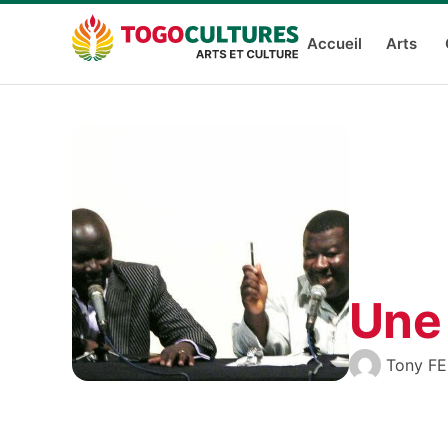
Accueil
Arts
Une 
Tony F