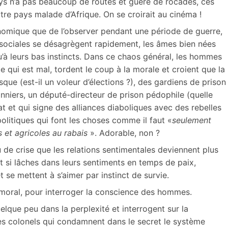
ays n’a pas beaucoup de routes et guère de rocades, ces
re pays malade d’Afrique. On se croirait au cinéma !
anomique que de l’observer pendant une période de guerre,
sociales se désagrègent rapidement, les âmes bien nées
qu’à leurs bas instincts. Dans ce chaos général, les hommes
e qui est mal, tordent le coup à la morale et croient que la
esque (est-il un voleur d’élections ?), des gardiens de prison
nniers, un député-directeur de prison pédophile (quelle
at et qui signe des alliances diaboliques avec des rebelles
litiques qui font les choses comme il faut «
seulement
s et agricoles au rabais
». Adorable, non ?
de crise que les relations sentimentales deviennent plus
t si lâches dans leurs sentiments en temps de paix,
t se mettent à s’aimer par instinct de survie.
 moral, pour interroger la conscience des hommes.
que peu dans la perplexité et interrogent sur la
es colonels qui condamnent dans le secret le système