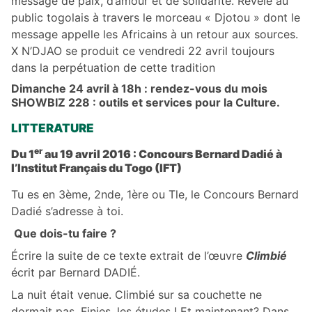
message de paix, d’amour et de solidarité. Révélé au
public togolais à travers le morceau « Djotou » dont le
message appelle les Africains à un retour aux sources.
X N’DJAO se produit ce vendredi 22 avril toujours
dans la perpétuation de cette tradition
Dimanche 24 avril à 18h : rendez-vous du mois
SHOWBIZ 228 : outils et services pour la Culture.
LITTERATURE
er
Du 1
au 19 avril 2016 : Concours Bernard Dadié à
l’Institut Français du Togo (IFT)
Tu es en 3ème, 2nde, 1ère ou Tle, le Concours Bernard
Dadié s’adresse à toi.
Que dois-tu faire ?
Écrire la suite de ce texte extrait de l’œuvre
Climbié
écrit par Bernard DADIÉ.
La nuit était venue. Climbié sur sa couchette ne
dormait pas. Finies, les études ! Et maintenant? Dans