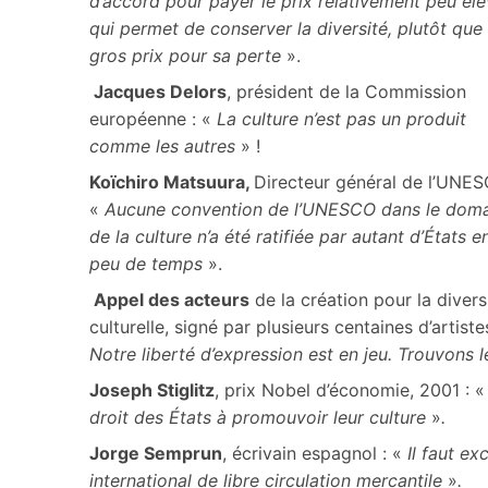
d’accord pour payer le prix relativement peu él
qui permet de conserver la diversité, plutôt que 
gros prix pour sa perte
».
Jacques Delors
, président de la Commission
européenne : «
La culture n’est pas un produit
comme les autres
» !
Koïchiro Matsuura,
Directeur général de l’UNES
«
Aucune convention de l’UNESCO dans le dom
de la culture n’a été ratifiée par autant d’États en
peu de temps
».
Appel des acteurs
de la création pour la divers
culturelle, signé par plusieurs centaines d’artistes
Notre liberté d’expression est en jeu. Trouvons
Joseph Stiglitz
, prix Nobel d’économie, 2001 : «
droit des États à promouvoir leur culture
»
.
Jorge Semprun
, écrivain espagnol : «
Il faut ex
international de libre circulation mercantile
»
.