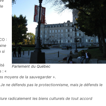
evé
le
CO :
aine
 si
ité
Parlement du Québec
 : «
 les moyens de la sauvegarder
».
Je ne défends pas le protectionnisme, mais je défends le
clure radicalement les biens culturels de tout accord