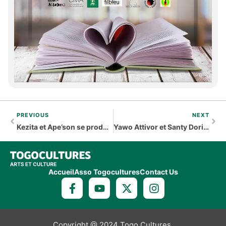
PREVIOUS
NEXT
Kezita et Ape’son se produisent au CCF de Lomé
Yawo Attivor et Santy Dorim à la baguette de la séduction
Accueil
Asso Togocultures
Contact Us
Copyright @ 2024 Togo Cultures.