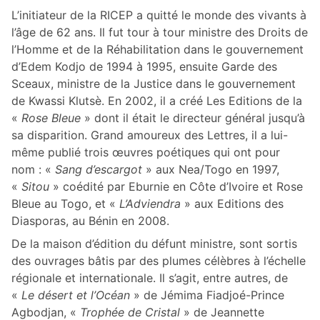
L’initiateur de la RICEP a quitté le monde des vivants à
l’âge de 62 ans. Il fut tour à tour ministre des Droits de
l’Homme et de la Réhabilitation dans le gouvernement
d’Edem Kodjo de 1994 à 1995, ensuite Garde des
Sceaux, ministre de la Justice dans le gouvernement
de Kwassi Klutsè. En 2002, il a créé Les Editions de la
«
Rose Bleue
» dont il était le directeur général jusqu’à
sa disparition. Grand amoureux des Lettres, il a lui-
même publié trois œuvres poétiques qui ont pour
nom : «
Sang d’escargot
» aux Nea/Togo en 1997,
«
Sitou
» coédité par Eburnie en Côte d’Ivoire et Rose
Bleue au Togo, et «
L’Adviendra
» aux Editions des
Diasporas, au Bénin en 2008.
De la maison d’édition du défunt ministre, sont sortis
des ouvrages bâtis par des plumes célèbres à l’échelle
régionale et internationale. Il s’agit, entre autres, de
«
Le désert et l’Océan
» de Jémima Fiadjoé-Prince
Agbodjan, «
Trophée de Cristal
» de Jeannette