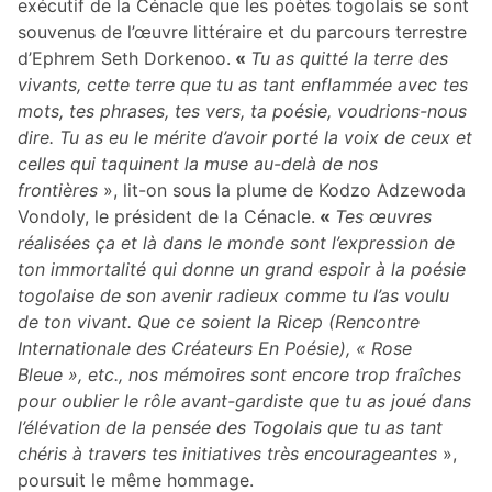
exécutif de la Cénacle que les poètes togolais se sont
souvenus de l’œuvre littéraire et du parcours terrestre
d’Ephrem Seth Dorkenoo.
«
Tu as quitté la terre des
vivants, cette terre que tu as tant enflammée avec tes
mots, tes phrases, tes vers, ta poésie, voudrions-nous
dire. Tu as eu le mérite d’avoir porté la voix de ceux et
celles qui taquinent la muse au-delà de nos
frontières
», lit-on sous la plume de Kodzo Adzewoda
Vondoly, le président de la Cénacle.
«
Tes œuvres
réalisées ça et là dans le monde sont l’expression de
ton immortalité qui donne un grand espoir à la poésie
togolaise de son avenir radieux comme tu l’as voulu
de ton vivant. Que ce soient la Ricep (Rencontre
Internationale des Créateurs En Poésie), « Rose
Bleue », etc., nos mémoires sont encore trop fraîches
pour oublier le rôle avant-gardiste que tu as joué dans
l’élévation de la pensée des Togolais que tu as tant
chéris à travers tes initiatives très encourageantes
»,
poursuit le même hommage.