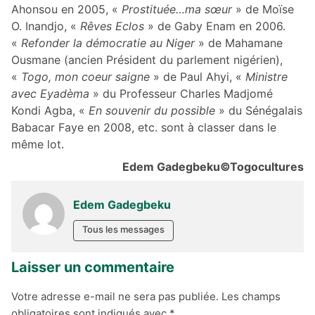
Ahonsou en 2005, «
Prostituée…ma sœur
» de Moïse
O. Inandjo, «
Rêves Eclos
» de Gaby Enam en 2006.
«
Refonder la démocratie au Niger
» de Mahamane
Ousmane (ancien Président du parlement nigérien),
«
Togo, mon coeur saigne
» de Paul Ahyi, «
Ministre
avec Eyadèma
» du Professeur Charles Madjomé
Kondi Agba, «
En souvenir du possible
» du Sénégalais
Babacar Faye en 2008, etc. sont à classer dans le
même lot.
Edem Gadegbeku©Togocultures
Edem Gadegbeku
Tous les messages
Laisser un commentaire
Votre adresse e-mail ne sera pas publiée.
Les champs
obligatoires sont indiqués avec
*