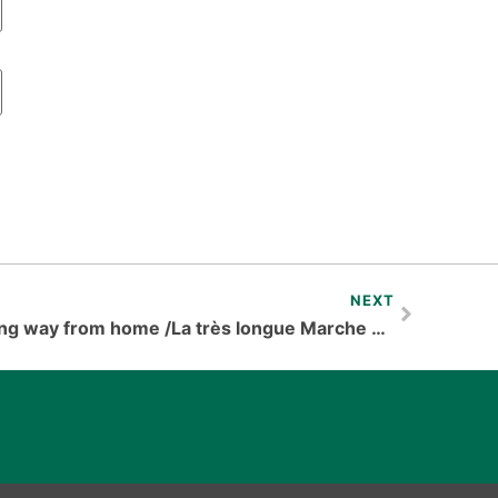
NEXT
Exposition de peinture : A long way from home /La très longue Marche du peuple noir