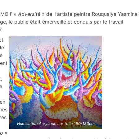
OMO l’
« Adversité »
de l’artiste peintre Rouquaiya Yasmine
, le public était émerveillé et conquis par le travail
e.
et
de
ue
ent
,
e
ien
nnes
res
Humiliation Acrylique sur toile 150/150cm
o
»