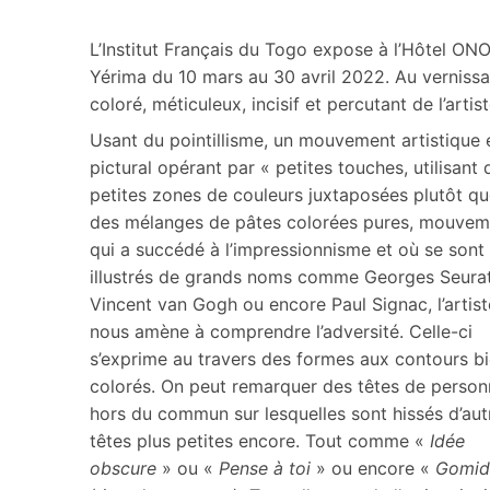
L’Institut Français du Togo expose à l’Hôtel ON
Yérima du 10 mars au 30 avril 2022. Au vernissage
coloré, méticuleux, incisif et percutant de l’artist
Usant du pointillisme, un mouvement artistique 
pictural opérant par « petites touches, utilisant 
petites zones de couleurs juxtaposées plutôt q
des mélanges de pâtes colorées pures, mouvem
qui a succédé à l’impressionnisme et où se sont
illustrés de grands noms comme Georges Seurat
Vincent van Gogh ou encore Paul Signac, l’artist
nous amène à comprendre l’adversité. Celle-ci
s’exprime au travers des formes aux contours b
colorés. On peut remarquer des têtes de perso
hors du commun sur lesquelles sont hissés d’aut
têtes plus petites encore. Tout comme «
Idée
obscure
» ou «
Pense à toi
» ou encore «
Gomid