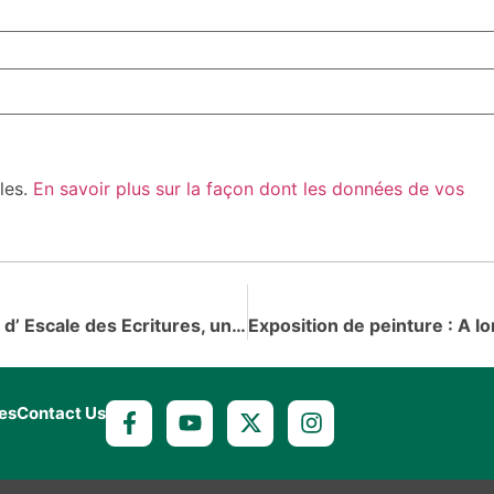
bles.
En savoir plus sur la façon dont les données de vos
A la Rencontre de Jean Kantchébé, président d’ Escale des Ecritures, un réseau d’auteurs de théâtre qui fonctionne jusqu’au-delà des frontières togolaises
es
Contact Us