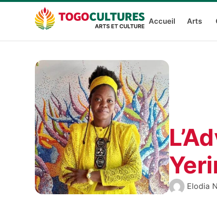
Accueil
Arts
L’Ad
Yer
Elodia