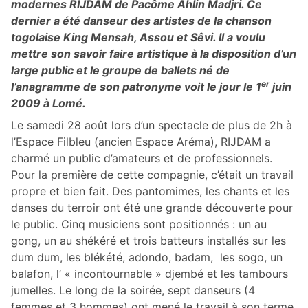
modernes RIJDAM de Pacôme Ahlin Madjri. Ce
dernier a été danseur des artistes de la chanson
togolaise King Mensah, Assou et Sêvi. Il a voulu
mettre son savoir faire artistique à la disposition d’un
large public et le groupe de ballets né de
er
l’anagramme de son patronyme voit le jour le 1
juin
2009 à Lomé.
Le samedi 28 août lors d’un spectacle de plus de 2h à
l’Espace Filbleu (ancien Espace Aréma), RIJDAM a
charmé un public d’amateurs et de professionnels.
Pour la première de cette compagnie, c’était un travail
propre et bien fait. Des pantomimes, les chants et les
danses du terroir ont été une grande découverte pour
le public. Cinq musiciens sont positionnés : un au
gong, un au shékéré et trois batteurs installés sur les
dum dum, les blékété, adondo, badam, les sogo, un
balafon, l’ « incontournable » djembé et les tambours
jumelles. Le long de la soirée, sept danseurs (4
femmes et 3 hommes) ont mené le travail à son terme.