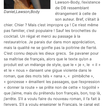
Lawson-Body, l’existence
de DB ressemblant
Daniel,Lawson,Body
étrangement à celle de
son auteur. Bref, c’était à
chier. Chier ? Mais c’est impropre ça ! Ce n’est même
pas familier, c’est populaire ! Sauf les brochettes du
cocktail. Un régal et merci au passage à la
restauratrice. Je parais dur dans mon appréciation,
mais la qualité ne se gonfle pas la poitrine de fierté.
C’est connu depuis les dieux grecs. Se pavaner pour
sa maîtrise de français, alors que le texte qu’on a
produit est un mélange de style, que le « je », le « il »
et le « nous » dansent une gigue violente dans le
roman, que des mots tels « nana », « pimbêche »,
« gonzesse » émaillent les passages, que l’expression
« donner la route » se prête non de cette « togolité »
que j’aime, mais du prétendu bon français, bon, top là,
j’arrête. S’il a voulu faire du nouveau roman, il l’a fait à
l’envers. S’il a voulu enseigner le Français, le canal est