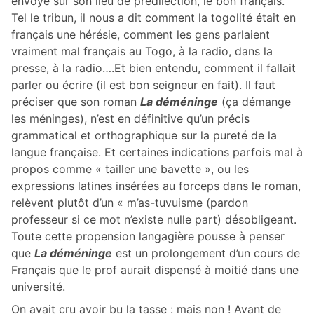
envoyé sur son lieu de prédilection, le bon français.
Tel le tribun, il nous a dit comment la togolité était en
français une hérésie, comment les gens parlaient
vraiment mal français au Togo, à la radio, dans la
presse, à la radio….Et bien entendu, comment il fallait
parler ou écrire (il est bon seigneur en fait). Il faut
préciser que son roman
La déméninge
(ça démange
les méninges), n’est en définitive qu’un précis
grammatical et orthographique sur la pureté de la
langue française. Et certaines indications parfois mal à
propos comme « tailler une bavette », ou les
expressions latines insérées au forceps dans le roman,
relèvent plutôt d’un « m’as-tuvuisme (pardon
professeur si ce mot n’existe nulle part) désobligeant.
Toute cette propension langagière pousse à penser
que
La déméninge
est un prolongement d’un cours de
Français que le prof aurait dispensé à moitié dans une
université.
On avait cru avoir bu la tasse : mais non ! Avant de