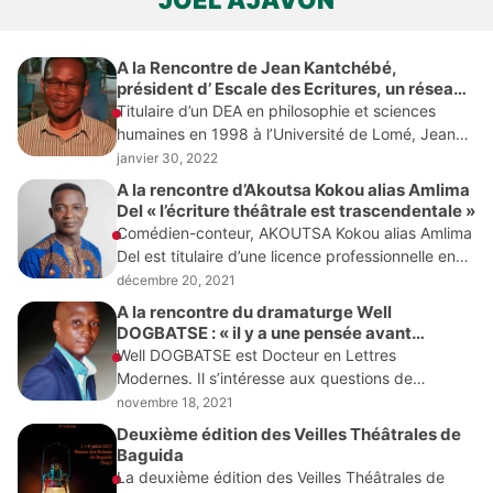
JOËL AJAVON
A la Rencontre de Jean Kantchébé,
président d’ Escale des Ecritures, un réseau
d’auteurs de théâtre qui fonctionne jusqu’au-
Titulaire d’un DEA en philosophie et sciences
delà des frontières togolaises
humaines en 1998 à l’Université de Lomé, Jean
Kantchébé est lauréat de plusieurs prix et
janvier 30, 2022
distinctions parmi lesquels deux prix Plumes
A la rencontre d’Akoutsa Kokou alias Amlima
togolaises en
Del « l’écriture théâtrale est trascendentale »
Comédien-conteur, AKOUTSA Kokou alias Amlima
Del est titulaire d’une licence professionnelle en
aptitude pédagogique. Président de
décembre 20, 2021
l’association Arts et Culture-Atopani (ARC-ATO), il
A la rencontre du dramaturge Well
dirige entre autres le Festival des Arts de la
DOGBATSE : « il y a une pensée avant
l’écriture »
Well DOGBATSE est Docteur en Lettres
Modernes. Il s’intéresse aux questions de
l’informe et de la tradition en littérature.
novembre 18, 2021
Professeur de Français au lycée, DOGBATSE est
Deuxième édition des Veilles Théâtrales de
également chargé de cours
Baguida
La deuxième édition des Veilles Théâtrales de