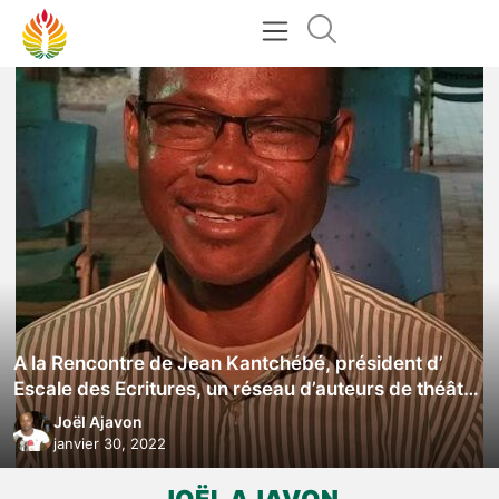
A la Rencontre de Jean Kantchébé, président d’
Escale des Ecritures, un réseau d’auteurs de théâtre
qui fonctionne jusqu’au-delà des frontières
Joël Ajavon
togolaises
janvier 30, 2022