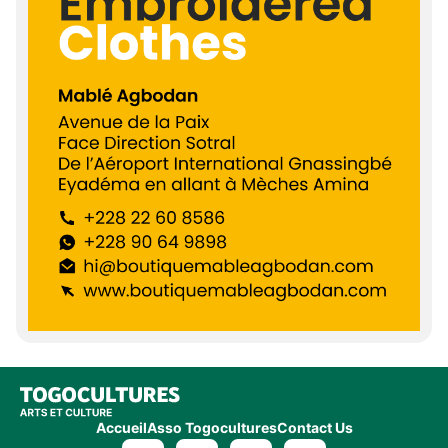
Accueil
Asso Togocultures
Contact Us