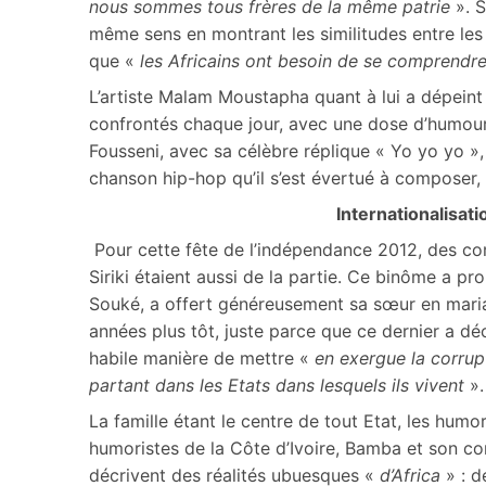
nous sommes tous frères de la même patrie
». S
même sens en montrant les similitudes entre les d
que «
les Africains ont besoin de se comprendre
L’artiste Malam Moustapha quant à lui a dépeint 
confrontés chaque jour, avec une dose d’humour q
Fousseni, avec sa célèbre réplique « Yo yo yo », a
chanson hip-hop qu’il s’est évertué à composer, 
Internationalisat
Pour cette fête de l’indépendance 2012, des c
Siriki étaient aussi de la partie. Ce binôme a 
Souké, a offert généreusement sa sœur en maria
années plus tôt, juste parce que ce dernier a déc
habile manière de mettre «
en exergue la corrup
partant dans les Etats dans lesquels ils vivent
».
La famille étant le centre de tout Etat, les hu
humoristes de la Côte d’Ivoire, Bamba et son 
décrivent des réalités ubuesques «
d’Africa
» : d