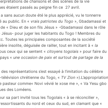
erprétations de chansons et des scènes de la vie
es étaient passés au peigne fin ce 27 avril.
 sans aucun doute été le plus apprécié, vu le tonnerre
é au public. En «
vrais patriotes du Togo
», Gbadamassi et
de « Dieu et de son fils Jésus » -Gbadamassi dans le rôle
e Jésus- pour juger les habitants du Togo ! Membres du
tc. Toutes les principales composantes de la société
re insolite, déguisée de railler, tout en incitant à «
la
tous ceux qui se sentent «
citoyens togolais
» pour faire du
 pays «
une occasion de paix et surtout de partage de la
 des représentations s’est essayé à l’imitation du célèbre
o-télévision chrétienne du Togo, «
TV Zion
»).L’appropriatio
 ce pasteur comme« Novi vévié le xose me », « Va Yesu gbo
iques des Loméens.
ur sa part invité tous les Togolais « à se réconcilier »,
 ressortissants du nord et ceux du sud, en clamant que «