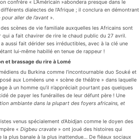
on confrère « L’Américain »abondera presque dans le
ifférents dialectes de l’Afrique ; il conclura en démontrant
 pour aller de l’avant
».
des scènes de vie familiale auxquelles les Africains sont
ui a fait chavirer de rire le chaud public du 27 avril.
 aussi fait dérider ses irréductibles, avec à la clé une
étant lui-même habillé en tenue de rappeur !
ion et brassage du rire à Lomé
omédiens du Burkina comme l’incontournable duo Souké et
proposé aux Loméens une « scène de théâtre » dans laquelle
ge à un homme qu’il n’appréciait pourtant pas quelques
idé de payer les funérailles de leur défunt père ! Une
tion ambiante dans la plupart des foyers africains, et
moristes venus spécialement d’Abidjan comme le doyen des
compère «
Digbeu cravate
» ont joué des histoires qui
e la plus banale à la plus inattendue… De fléaux sociaux