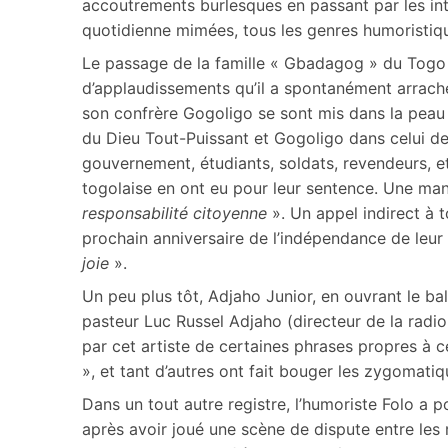
accoutrements burlesques en passant par les int
quotidienne mimées, tous les genres humoristiqu
Le passage de la famille « Gbadagog » du Togo a
d’applaudissements qu’il a spontanément arrach
son confrère Gogoligo se sont mis dans la peau 
du Dieu Tout-Puissant et Gogoligo dans celui d
gouvernement, étudiants, soldats, revendeurs, e
togolaise en ont eu pour leur sentence. Une maniè
responsabilité citoyenne
». Un appel indirect à 
prochain anniversaire de l’indépendance de leur
joie
».
Un peu plus tôt, Adjaho Junior, en ouvrant le bal
pasteur Luc Russel Adjaho (directeur de la radi
par cet artiste de certaines phrases propres à
», et tant d’autres ont fait bouger les zygomat
Dans un tout autre registre, l’humoriste Folo a po
après avoir joué une scène de dispute entre les