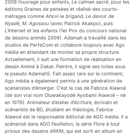
2008 l’ouvrage pour enfants,
Le caïman sacré
, pour les
éditions Graines de pensées et réalisé des courts-
métrages comme
Ahovi le brigand, Le devoir de
Nyadé, M. Agossou
(avec Patrick Akakpo), puis
L’Internet et les enfants
(1er Prix du concours national
de dessins animés 2009). Adamah a travaillé dans les
studios de PerfeCom et collabore toujours avec Ago
média en attendant de monter sa propre structure.
Actuellement, il suit une formation de réalisation en
dessin Animé à Dakar. Peintre, il signe ses toiles sous
le pseudo Adamah5. Fait assez rare sur le continent,
Ago média a également permis à une génération de
scénaristes d’émerger. C’est le cas de Fabrice Alawoé
(de son vrai nom Oluwakayodé Ayobami Alawoè – né
en 1976). Animateur d’atelier d’écriture, écrivain et
scénariste de BD, étudiant en théologie, Fabrice
Alawoé est le responsable éditorial de AGO média. Il a
scénarisé dans AGO Feuilleton, la série
Flore à tout
prix
sur des dessins d’AKM, qui est sorti en album en