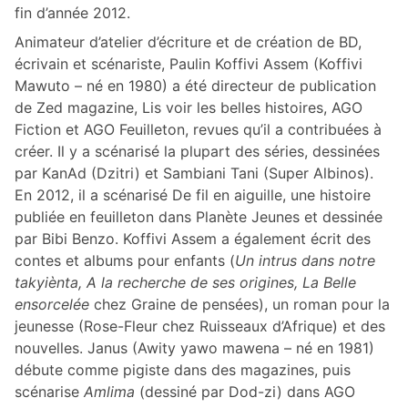
fin d’année 2012.
Animateur d’atelier d’écriture et de création de BD,
écrivain et scénariste, Paulin Koffivi Assem (Koffivi
Mawuto – né en 1980) a été directeur de publication
de Zed magazine, Lis voir les belles histoires, AGO
Fiction et AGO Feuilleton, revues qu’il a contribuées à
créer. Il y a scénarisé la plupart des séries, dessinées
par KanAd (Dzitri) et Sambiani Tani (Super Albinos).
En 2012, il a scénarisé De fil en aiguille, une histoire
publiée en feuilleton dans Planète Jeunes et dessinée
par Bibi Benzo. Koffivi Assem a également écrit des
contes et albums pour enfants (
Un intrus dans notre
takyiènta, A la recherche de ses origines, La Belle
ensorcelée
chez Graine de pensées), un roman pour la
jeunesse (Rose-Fleur chez Ruisseaux d’Afrique) et des
nouvelles. Janus (Awity yawo mawena – né en 1981)
débute comme pigiste dans des magazines, puis
scénarise
Amlima
(dessiné par Dod-zi) dans AGO