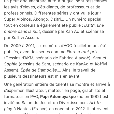
un petit documentaire autour duquel sont rassemblés
les avis d’élèves, d’étudiants, de professeurs et de
professionnels. Différentes séries y ont vu le jour :
Super Albinos, Akongo, Dzitri… Un numéro spécial
tout en couleurs a également été publié :
Dzitri, une
ombre dans la nuit
, dessiné par Kan Ad et scénarisé
par Koffivi Assem.
De 2009 à 2011, six numéros d’AGO feuilleton ont été
publiés, avec des séries comme
Flore à tout prix
(Dessins d’AKM, scénario de Fabrice Alawoè),
Sam et
Sophie
(dessins de Sam, scénario de KanAd et Koffivi
Assem),
Épée de Damoclès
…. Ainsi le travail de
plusieurs dessinateurs est mis en avant.
Une génération entière de talents se montre et arrive à
s’exprimer. Illustrateur, metteur en page, graphiste et
formateur en PAO,
Papi Adomayakpo
(né en 1982) est
invité au Salon du Jeu et du Divertissement
Art to
play
à Nantes (France) en novembre 2012. Il intervient