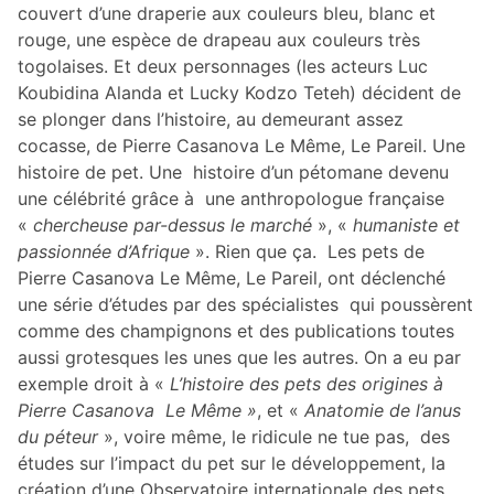
couvert d’une draperie aux couleurs bleu, blanc et
rouge, une espèce de drapeau aux couleurs très
togolaises. Et deux personnages (les acteurs Luc
Koubidina Alanda et Lucky Kodzo Teteh) décident de
se plonger dans l’histoire, au demeurant assez
cocasse, de Pierre Casanova Le Même, Le Pareil. Une
histoire de pet. Une histoire d’un pétomane devenu
une célébrité grâce à une anthropologue française
«
chercheuse par-dessus le marché
», «
humaniste et
passionnée d’Afrique
». Rien que ça. Les pets de
Pierre Casanova Le Même, Le Pareil, ont déclenché
une série d’études par des spécialistes qui poussèrent
comme des champignons et des publications toutes
aussi grotesques les unes que les autres. On a eu par
exemple droit à «
L’histoire des pets des origines à
Pierre Casanova Le Même
»
, et «
Anatomie de l’anus
du péteur
», voire même, le ridicule ne tue pas, des
études sur l’impact du pet sur le développement, la
création d’une Observatoire internationale des pets.