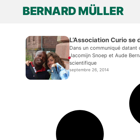
Gaëtan Noussouglo
BERNARD MÜLLER
septembre 26, 2014
L’Association Curio s
Dans un communiqué datant de
Jacomijn Snoep et Aude Berna
scientifique
septembre 26, 2014