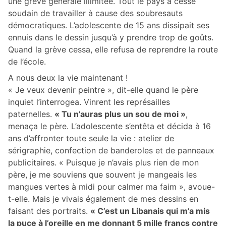
une grève générale illimitée. Tout le pays a cessé
soudain de travailler à cause des soubresauts
démocratiques. L’adolescente de 15 ans dissipait ses
ennuis dans le dessin jusqu’à y prendre trop de goûts.
Quand la grève cessa, elle refusa de reprendre la route
de l’école.
A nous deux la vie maintenant !
« Je veux devenir peintre », dit-elle quand le père
inquiet l’interrogea. Vinrent les représailles
paternelles.
« Tu n’auras plus un sou de moi »
,
menaça le père. L’adolescente s’entêta et décida à 16
ans d’affronter toute seule la vie : atelier de
sérigraphie, confection de banderoles et de panneaux
publicitaires. « Puisque je n’avais plus rien de mon
père, je me souviens que souvent je mangeais les
mangues vertes à midi pour calmer ma faim », avoue-
t-elle. Mais je vivais également de mes dessins en
faisant des portraits.
« C’est un Libanais qui m’a mis
la puce à l’oreille en me donnant 5 mille francs contre