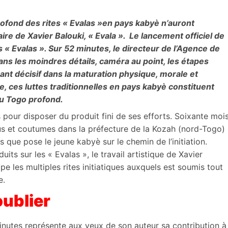
ofond des rites « Evalas »en pays kabyè n’auront
re de Xavier Balouki, « Evala ». Le lancement officiel de
es « Evalas ». Sur 52 minutes, le directeur de l’Agence de
ns les moindres détails, caméra au point, les étapes
rnant décisif dans la maturation physique, morale et
 ces luttes traditionnelles en pays kabyè constituent
du Togo profond.
 pour disposer du produit fini de ses efforts. Soixante moi
 us et coutumes dans la préfecture de la Kozah (nord-Togo)
s que pose le jeune kabyè sur le chemin de l’initiation.
ts sur les « Evalas », le travail artistique de Xavier
pe les multiples rites initiatiques auxquels est soumis tout
e.
oublier
nutes représente aux yeux de son auteur sa contribution à