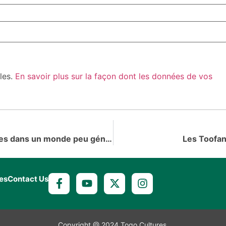
bles.
En savoir plus sur la façon dont les données de vos
Toofan du Togo à l’Unesco : le choc des images dans un monde peu généreux
Les Toofan
es
Contact Us
Copyright @ 2024 Togo Cultures.