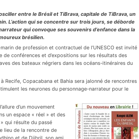
iller entre le Brésil et TiBrava, capitale de TiBrava, un
nin. L’action qui se concentre sur trois jours, se déborde
narrateur qui convoque ses souvenirs d’enfance dans la
amoureux brésilien.
arin de profession et contractuel de l’UNESCO est invité
 de conférences et d’expositions sur les résultats des
aves des bateaux négriers dans les océans-itinéraires du
 à Recife, Copacabana et Bahia sera jalonné de rencontres
stimulent les neurones du personnage-narrateur pour le
a l’allure d’un mouvement
s un espace « réel » et des
» qui résulte du passé
le lieu de la rencontre de
dhino et de Djibril, son ami