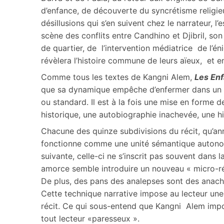
d’enfance, de découverte du syncrétisme religieu
désillusions qui s’en suivent chez le narrateur, l’e
scène des conflits entre Candhino et Djibril, so
de quartier, de l’intervention médiatrice de l’é
révèlera l’histoire commune de leurs aïeux, et 
Comme tous les textes de Kangni Alem,
Les Enf
que sa dynamique empêche d’enfermer dans un s
ou standard. Il est à la fois une mise en forme
historique, une autobiographie inachevée, une h
Chacune des quinze subdivisions du récit, qu’anno
fonctionne comme une unité sémantique autonome.
suivante, celle-ci ne s’inscrit pas souvent dans l
amorce semble introduire un nouveau « micro-réci
De plus, des pans des analepses sont des anachro
Cette technique narrative impose au lecteur une 
récit. Ce qui sous-entend que Kangni Alem impos
tout lecteur «paresseux ».