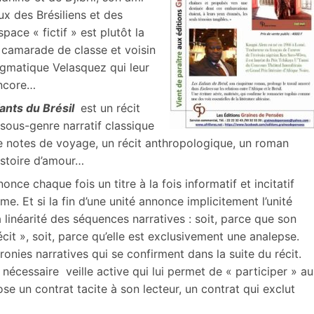
x des Brésiliens et des
space « fictif » est plutôt la
n camarade de classe et voisin
nigmatique Velasquez qui leur
encore…
ants du Brésil
est un récit
ous-genre narratif classique
 de notes de voyage, un récit anthropologique, un roman
istoire d’amour…
nce chaque fois un titre à la fois informatif et incitatif
 Et si la fin d’une unité annonce implicitement l’unité
a linéarité des séquences narratives : soit, parce que son
t », soit, parce qu’elle est exclusivement une analepse.
nies narratives qui se confirment dans la suite du récit.
nécessaire veille active qui lui permet de « participer » au
e un contrat tacite à son lecteur, un contrat qui exclut