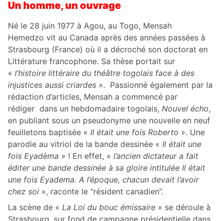
Un homme, un ouvrage
Né le 28 juin 1977 à Agou, au Togo, Mensah
Hemedzo vit au Canada après des années passées à
Strasbourg (France) où il a décroché son doctorat en
Littérature francophone. Sa thèse portait sur
«
l’histoire littéraire du théâtre togolais face à des
injustices aussi criardes
». Passionné également par la
rédaction d’articles, Mensah a commencé par
rédiger dans un hebdomadaire togolais,
Nouvel écho
,
en publiant sous un pseudonyme une nouvelle en neuf
feuilletons baptisée «
Il était une fois Roberto
». Une
parodie au vitriol de la bande dessinée «
Il était une
fois Eyadèma
» ! En effet, «
l’ancien dictateur a fait
éditer une bande dessinée à sa gloire intitulée Il était
une fois Eyadema. A l’époque, chacun devait l’avoir
chez soi
», raconte le “résident canadien”.
La scène de «
La Loi du bouc émissaire
» se déroule à
Strasbourg, sur fond de campagne présidentielle dans