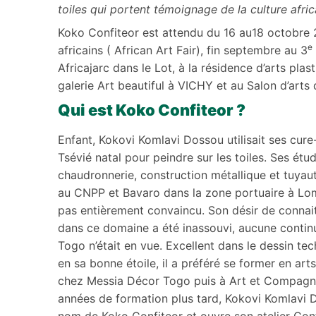
toiles qui portent témoignage de la culture afric
Koko Confiteor est attendu du 16 au18 octobre 2
e
africains ( African Art Fair), fin septembre au 3
Africajarc dans le Lot, à la résidence d’arts pla
galerie Art beautiful à VICHY et au Salon d’arts 
Qui est Koko Confiteor ?
Enfant, Kokovi Komlavi Dossou utilisait ses cur
Tsévié natal pour peindre sur les toiles. Ses étu
chaudronnerie, construction métallique et tuyaute
au CNPP et Bavaro dans la zone portuaire à Lom
pas entièrement convaincu. Son désir de connai
dans ce domaine a été inassouvi, aucune continui
Togo n’était en vue. Excellent dans le dessin tech
en sa bonne étoile, il a préféré se former en art
chez Messia Décor Togo puis à Art et Compagni
années de formation plus tard, Kokovi Komlavi 
nom de Koko Confiteor et ouvre son atelier Con