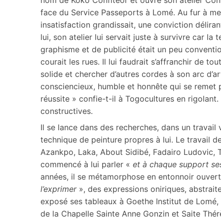
face du Service Passeports à Lomé. Au fur à me
insatisfaction grandissait, une conviction déliran
lui, son atelier lui servait juste à survivre car la
graphisme et de publicité était un peu conventio
courait les rues. Il lui faudrait s’affranchir de 
solide et chercher d’autres cordes à son arc d’a
consciencieux, humble et honnête qui se remet pe
réussite » confie-t-il à Togocultures en rigolant.
constructives.
Il se lance dans des recherches, dans un travail
technique de peinture propres à lui. Le travail 
Azankpo, Laka, About Sidibé, Fadairo Ludovic, T
commencé à lui parler «
et à chaque support se
années, il se métamorphose en entonnoir ouvert
l’exprimer
», des expressions oniriques, abstrait
exposé ses tableaux à Goethe Institut de Lomé, a
de la Chapelle Sainte Anne Gonzin et Saite Thérè