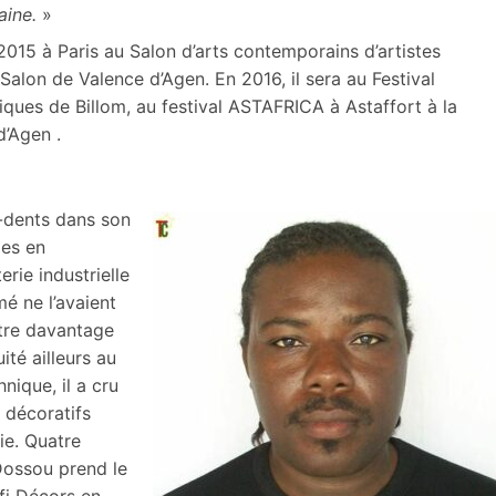
aine.
»
015 à Paris au Salon d’arts contemporains d’artistes
Salon de Valence d’Agen. En 2016, il sera au Festival
stiques de Billom, au festival ASTAFRICA à Astaffort à la
d’Agen .
e-dents dans son
des en
rie industrielle
é ne l’avaient
tre davantage
té ailleurs au
nique, il a cru
s décoratifs
e. Quatre
Dossou prend le
fi Décors en