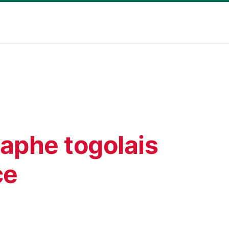
raphe togolais
ce