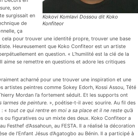
sure, son
te surgissait en
Kokovi Komlavi Dossou dit Koko
 technique de
Konfiteor
nnelle, ça
tout cela pour trouver une identité propre, trouver une base
rtiste. Heureusement que Koko Confiteor est un artiste
rpétuellement en question. « L’humilité est la clé de la
 Il aime se remettre en questions et adore les critiques
 vraiment acharné pour une trouver une inspiration et une
des artistes peintres comme Sokey Edorh, Kossi Assou, Tété
hierry Mordan l’a fortement séduit. Et les supports ont
s larmes de peinture.
», poétise-t-il avec sourire. Au fil des
 : «
tout ce qui rentre en moi a sa place et il ne reste qu’à
es ou figuratives ou un mixte des deux. Koko Confiteor a
u Festhef d’Assahoun, au FESTA. Il a réalisé la décoration
se de l’Enfant Jésus d’Agatogbo au Bénin. Il a participé à