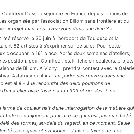
ko Confiteor Dossou séjourne en France depuis le mois de
ques organisée par l’association Billom sans frontière et du
e : «
objet inanimés, avez-vous donc une âme ?
».
 a été réservé le 30 juin à l’aéroport de Toulouse et la
ient 52 artistes à s’exprimer sur ce sujet. Pour cette
e
ux d’occuper la 16
place. Après deux semaines d’ateliers,
 exposition, pour Confiteor, était riche en couleurs, projets
maisons de Billom. A Vichy, il prendra contact avec la Galeri
tival Astafrica où il «
a fait parler ses œuvres dans une
ko est allé «
à la rencontre des deux poumons de
 d’un atelier avec l’association 909 et qui s’est bien
larme de couleur naît d’une interrogation de la matière qui
 symbole se conjuguent pour dire ce qui n’est pas manifesté
delà des formes, au-delà du regard, en ce moment. Seule
exité des signes et symboles ; dans certaines de mes