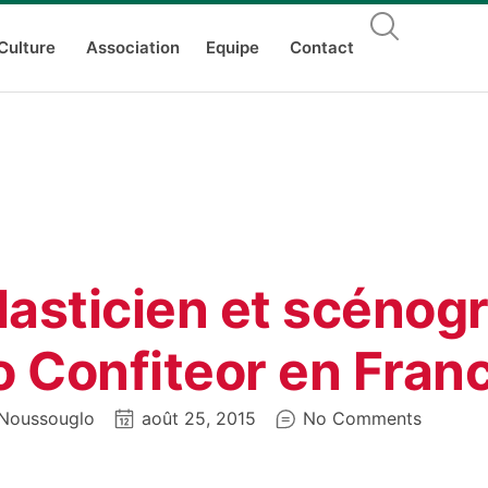
Culture
Association
Equipe
Contact
lasticien et scénog
 Confiteor en Fran
Noussouglo
août 25, 2015
No Comments