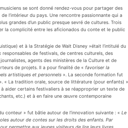
es musiciens se sont donné rendez-vous pour partager des
e l’intérieur du pays. Une rencontre passionnante qui a
plus grandes d’un public presque sevré de cultures. Trois
r la complicité entre les aficionados du conte et le public
stique) et à la Stratégie de Walt Disney »était l’intitulé du
 responsables de festivals, de centres culturels, des
ournalistes, agents des ministères de la Culture et de
rteurs de projets. Il a pour finalité de «
favoriser la
nels artistiques et personnels
». La seconde formation fut
« La tradition orale, source de littérature (pour enfants) 
it à aider certains festivaliers à se réapproprier un texte de
, chants, etc.) et à en faire une œuvre contemporaine
u conteur » fut bâtie autour de l’innovation suivante : «
Le
les autour de contes sur les droits des enfants. Par
our permettre aux jeunes visiteurs de lire leurs livres