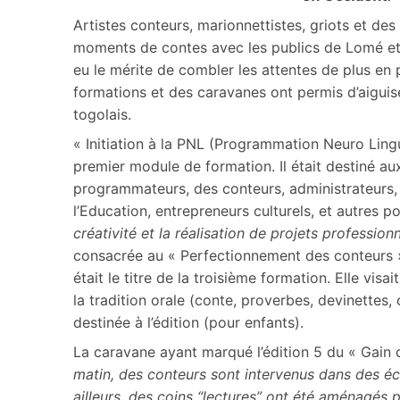
Artistes conteurs, marionnettistes, griots et d
moments de contes avec les publics de Lomé et d
eu le mérite de combler les attentes de plus en 
formations et des caravanes ont permis d’aiguise
togolais.
« Initiation à la PNL (Programmation Neuro Lingui
premier module de formation. Il était destiné aux
programmateurs, des conteurs, administrateurs, j
l’Education, entrepreneurs culturels, et autres po
créativité et la réalisation de projets profession
consacrée au « Perfectionnement des conteurs ». 
était le titre de la troisième formation. Elle visa
la tradition orale (conte, proverbes, devinettes
destinée à l’édition (pour enfants).
La caravane ayant marqué l’édition 5 du « Gain d
matin, des conteurs sont intervenus dans des éco
ailleurs, des coins “lectures” ont été aménagés p