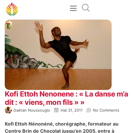
Kofi Ettoh Nenonene : « La danse m’a
dit : « viens, mon fils » »
Gaëtan Noussouglo
mai 31, 2011
No Comments
Kofi Ettoh Nénonéné, chorégraphe, formateur au
Centre Brin de Chocolat jusqu’en 2005, entre à